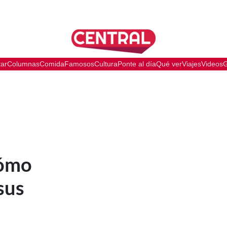
tar
Columnas
Comida
Famosos
Cultura
Ponte al día
Qué ver
Viajes
Videos
G
cómo
sus