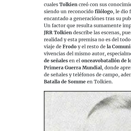
cuales
Tolkien
creó con sus conocimie
siendo un reconocido
filólogo
, le di
encantado a generaciónes tras su publ
Un factor que resulta sumamente impr
JRR Tolkien
describe las escenas, pue
realidad y esta premisa no es del tod
viaje de
Frodo
y el resto de
la Comunid
vivencias del mismo autor, especial
de señales
en el
onceavo
batallón de 
Primera Guerra Mundial
, donde apre
de señales y teléfonos de campo, ade
Batalla de Somme
en Tolkien.