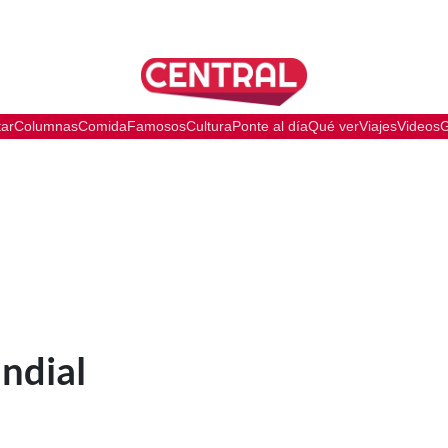
tar
Columnas
Comida
Famosos
Cultura
Ponte al día
Qué ver
Viajes
Videos
G
ndial