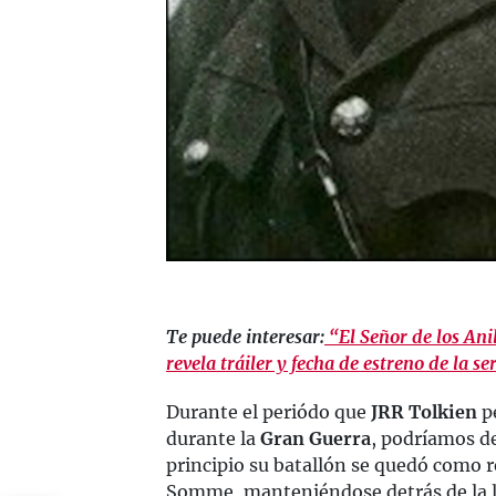
Te puede interesar:
“El Señor de los Ani
revela tráiler y fecha de estreno de la se
Durante el periódo que
JRR Tolkien
p
durante la
Gran Guerra
, podríamos de
principio su batallón se quedó como re
Somme, manteniéndose detrás de la lí