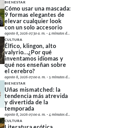
BIENESTAR
Cómo usar una mascada:
9 formas elegantes de
elevar cualquier look
con un solo accesorio
agosto 8, 2026 07:30 a. m.
•
4 minutos de lectura
CULTURA
Élfico, klingon, alto
valyrio...¿Por qué
inventamos idiomas y
qué nos enseñan sobre
el cerebro?
agosto 8, 2026 07:00 a. m.
•
5 minutos de lectura
BIENESTAR
Uñas mismatched: la
tendencia más atrevida
y divertida de la
temporada
agosto 8, 2026 07:00 a. m.
•
4 minutos de lectura
CULTURA
Literatura erótica