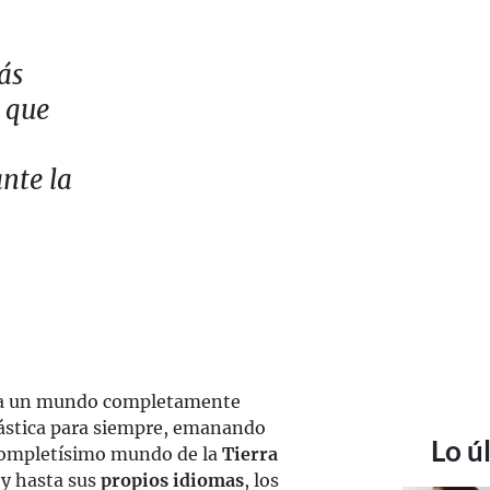
ás
o que
nte la
 a un mundo completamente
ntástica para siempre, emanando
Lo ú
completísimo mundo de la
Tierra
 y hasta sus
propios idiomas
, los