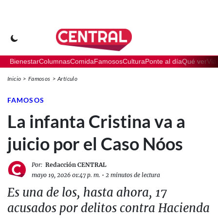
Bienestar
Columnas
Comida
Famosos
Cultura
Ponte al día
Qué ver
Via
Inicio
Famosos
Artículo
FAMOSOS
La infanta Cristina va a
juicio por el Caso Nóos
Por:
Redacción CENTRAL
mayo 19, 2026 01:47 p. m.
•
2 minutos de lectura
Es una de los, hasta ahora, 17
acusados por delitos contra Hacienda