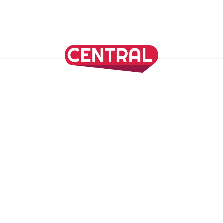
Continuar leyendo
SÍGUENOS EN NUESTRAS REDES SOCIALES
REVISTA CENTRAL
Suscríbete a nuestro Newsletter
Inicio
Nuestros Columnistas
Cultura
Gastronomía
Viajes
Media Kit
Directorio
-
Aviso de Privacidad - Cookies/Ads
ALIADOS
ADN Noticias
TV Azteca