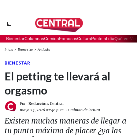
Bienestar
Columnas
Comida
Famosos
Cultura
Ponte al día
Qué ver
Via
Inicio
Bienestar
Artículo
BIENESTAR
El petting te llevará al
orgasmo
Por:
Redacción: Central
mayo 25, 2026 02:40 p. m.
•
1 minuto de lectura
Existen muchas maneras de llegar a
tu punto máximo de placer ¿ya las