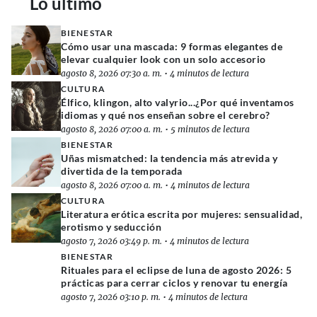
Lo último
BIENESTAR
Cómo usar una mascada: 9 formas elegantes de
elevar cualquier look con un solo accesorio
agosto 8, 2026 07:30 a. m.
•
4 minutos de lectura
CULTURA
Élfico, klingon, alto valyrio...¿Por qué inventamos
idiomas y qué nos enseñan sobre el cerebro?
agosto 8, 2026 07:00 a. m.
•
5 minutos de lectura
BIENESTAR
Uñas mismatched: la tendencia más atrevida y
divertida de la temporada
agosto 8, 2026 07:00 a. m.
•
4 minutos de lectura
CULTURA
Literatura erótica escrita por mujeres: sensualidad,
erotismo y seducción
agosto 7, 2026 03:49 p. m.
•
4 minutos de lectura
BIENESTAR
Rituales para el eclipse de luna de agosto 2026: 5
prácticas para cerrar ciclos y renovar tu energía
agosto 7, 2026 03:10 p. m.
•
4 minutos de lectura