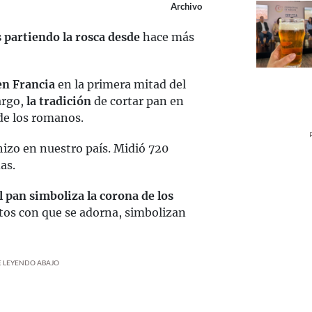
Archivo
 partiendo la rosca desde
hace más
en Francia
en la primera mitad del
argo,
la tradición
de cortar pan en
de los romanos.
izo en nuestro país. Midió 720
as.
l pan simboliza la corona de los
ntos con que se adorna, simbolizan
UE LEYENDO ABAJO