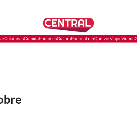
tar
Columnas
Comida
Famosos
Cultura
Ponte al día
Qué ver
Viajes
Videos
G
obre