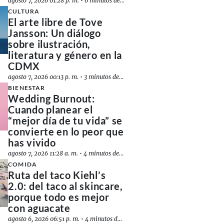
agosto 7, 2026 01:28 p. m.
•
6 minutos de lectura
CULTURA
El arte libre de Tove
Jansson: Un diálogo
sobre ilustración,
literatura y género en la
CDMX
agosto 7, 2026 00:13 p. m.
•
3 minutos de lectura
BIENESTAR
Wedding Burnout:
Cuando planear el
“mejor día de tu vida” se
convierte en lo peor que
has vivido
agosto 7, 2026 11:28 a. m.
•
4 minutos de lectura
COMIDA
Ruta del taco Kiehl’s
2.0: del taco al skincare,
porque todo es mejor
con aguacate
agosto 6, 2026 06:51 p. m.
•
4 minutos de lectura