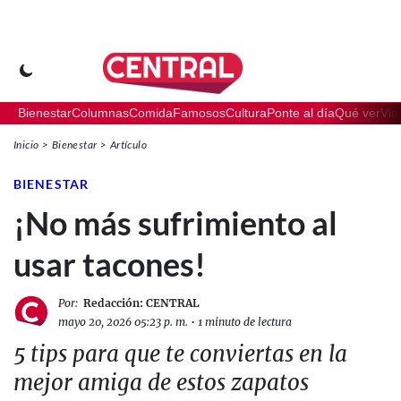
Bienestar
Columnas
Comida
Famosos
Cultura
Ponte al día
Qué ver
Via
Inicio
Bienestar
Artículo
BIENESTAR
¡No más sufrimiento al
usar tacones!
Por:
Redacción: CENTRAL
mayo 20, 2026 05:23 p. m.
•
1 minuto de lectura
5 tips para que te conviertas en la
mejor amiga de estos zapatos