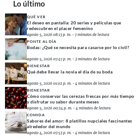
Lo último
QUÉ VER
El deseo en pantalla: 20 series y películas que
redescubren el placer femenino
agosto 5, 2026 08:13 p. m.
•
7 minutos de lectura
PONTE AL DÍA
Bodas: ¿Qué se necesita para casarse por lo civil?
agosto 5, 2026 07:47 p. m.
•
3 minutos de lectura
BIENESTAR
Qué debe llevar la novia el día de su boda
agosto 5, 2026 01:02 p. m.
•
4 minutos de lectura
BIENESTAR
Cómo conservar las cerezas frescas por más tiempo
y disfrutar su sabor durante meses
agosto 5, 2026 00:24 p. m.
•
4 minutos de lectura
COMIDA
Sabores del amor: 8 platillos nupciales fascinantes
alrededor del mundo
agosto 4, 2026 07:53 p. m.
•
4 minutos de lectura