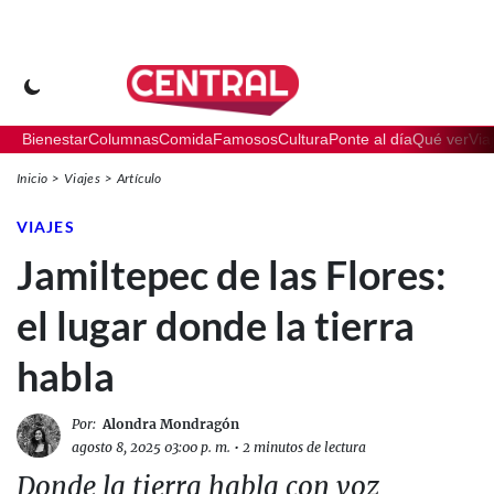
Bienestar
Columnas
Comida
Famosos
Cultura
Ponte al día
Qué ver
Via
Inicio
Viajes
Artículo
VIAJES
Jamiltepec de las Flores:
el lugar donde la tierra
habla
Por:
Alondra Mondragón
agosto 8, 2025 03:00 p. m.
•
2 minutos de lectura
Donde la tierra habla con voz