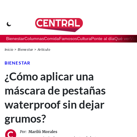
Bienestar
Columnas
Comida
Famosos
Cultura
Ponte al día
Qué ver
Via
Inicio
Bienestar
Artículo
BIENESTAR
¿Cómo aplicar una
máscara de pestañas
waterproof sin dejar
grumos?
Por:
Marilú Morales