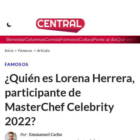
Bienestar
Columnas
Comida
Famosos
Cultura
Ponte al día
Qué ver
Via
Inicio
Famosos
Artículo
FAMOSOS
¿Quién es Lorena Herrera,
participante de
MasterChef Celebrity
2022?
Por:
Emmanuel Cacho