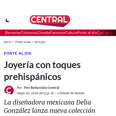
Bienestar
Columnas
Comida
Famosos
Cultura
Ponte al día
Qué ver
Via
Inicio
Ponte al día
Artículo
PONTE AL DÍA
Joyería con toques
prehispánicos
Por:
Por Redacción Central
mayo 26, 2026 06:53 p. m.
•
1 minuto de lectura
La diseñadora mexicana Delia
González lanza nueva colección