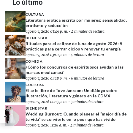
Lo último
CULTURA
Literatura erótica escrita por mujeres: sensualidad,
erotismo y seducción
agosto 7, 2026 03:49 p. m.
•
4 minutos de lectura
BIENESTAR
Rituales para el eclipse de luna de agosto 2026: 5
prácticas para cerrar ciclos y renovar tu energía
agosto 7, 2026 03:10 p. m.
•
4 minutos de lectura
COMIDA
¿Cómo los concursos de espirituosos ayudan a las
marcas mexicanas?
agosto 7, 2026 01:28 p. m.
•
6 minutos de lectura
CULTURA
El arte libre de Tove Jansson: Un diálogo sobre
ilustración, literatura y género en la CDMX
agosto 7, 2026 00:13 p. m.
•
3 minutos de lectura
BIENESTAR
Wedding Burnout: Cuando planear el “mejor día de
tu vida” se convierte en lo peor que has vivido
agosto 7, 2026 11:28 a. m.
•
4 minutos de lectura