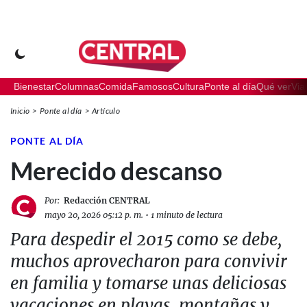
Bienestar
Columnas
Comida
Famosos
Cultura
Ponte al día
Qué ver
Via
Inicio
Ponte al día
Artículo
PONTE AL DÍA
Merecido descanso
Por:
Redacción CENTRAL
mayo 20, 2026 05:12 p. m.
•
1 minuto de lectura
Para despedir el 2015 como se debe,
muchos aprovecharon para convivir
en familia y tomarse unas deliciosas
vacaciones en playas, montañas y