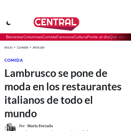
Bienestar
Columnas
Comida
Famosos
Cultura
Ponte al día
Qué ver
Via
Inicio
Comida
Artículo
COMIDA
Lambrusco se pone de
moda en los restaurantes
italianos de todo el
mundo
Por:
María Forcada