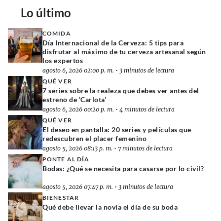
Lo último
COMIDA
Día Internacional de la Cerveza: 5 tips para
disfrutar al máximo de tu cerveza artesanal según
los expertos
agosto 6, 2026 02:00 p. m.
•
3 minutos de lectura
QUÉ VER
7 series sobre la realeza que debes ver antes del
estreno de ‘Carlota’
agosto 6, 2026 00:20 p. m.
•
4 minutos de lectura
QUÉ VER
El deseo en pantalla: 20 series y películas que
redescubren el placer femenino
agosto 5, 2026 08:13 p. m.
•
7 minutos de lectura
PONTE AL DÍA
Bodas: ¿Qué se necesita para casarse por lo civil?
agosto 5, 2026 07:47 p. m.
•
3 minutos de lectura
BIENESTAR
Qué debe llevar la novia el día de su boda