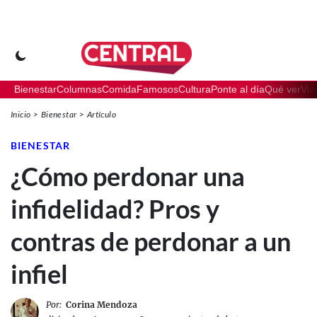
Bienestar
Columnas
Comida
Famosos
Cultura
Ponte al día
Qué ver
Via
Inicio
Bienestar
Artículo
BIENESTAR
¿Cómo perdonar una
infidelidad? Pros y
contras de perdonar a un
infiel
Por:
Corina Mendoza