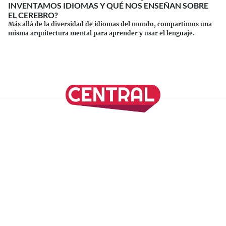
INVENTAMOS IDIOMAS Y QUÉ NOS ENSEÑAN SOBRE
EL CEREBRO?
Más allá de la diversidad de idiomas del mundo, compartimos una
misma arquitectura mental para aprender y usar el lenguaje.
Continuar leyendo
SÍGUENOS EN NUESTRAS REDES SOCIALES
REVISTA CENTRAL
Suscríbete a nuestro Newsletter
Inicio
Nuestros Columnistas
Cultura
Gastronomía
Viajes
Media Kit
Directorio
-