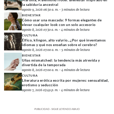
la sabiduría ancestral
agosto 9, 2026 06:30 a. m.
•
3 minutos de lectura
BIENESTAR
Cómo usar una mascada: 9 formas elegantes de
elevar cualquier look con un solo accesorio
agosto 8, 2026 07:30 a. m.
•
4 minutos de lectura
CULTURA
Élfico, klingon, alto valyrio...¿Por qué inventamos
idiomas y qué nos enseñan sobre el cerebro?
agosto 8, 2026 07:00 a. m.
•
5 minutos de lectura
BIENESTAR
Uñas mismatched: la tendencia más atrevida y
divertida de la temporada
agosto 8, 2026 07:00 a. m.
•
4 minutos de lectura
CULTURA
Literatura erótica escrita por mujeres: sensualidad,
erotismo y seducción
agosto 7, 2026 03:49 p. m.
•
4 minutos de lectura
PUBLICIDAD - SIGUE LEYENDO ABAJO