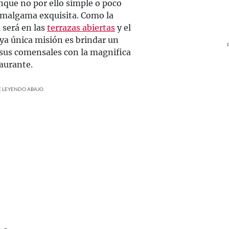
unque no por ello simple o poco
amalgama exquisita. Como la
 será en las
terrazas abiertas
y el
uya única misión es brindar un
a sus comensales con la magnifica
taurante.
UE LEYENDO ABAJO