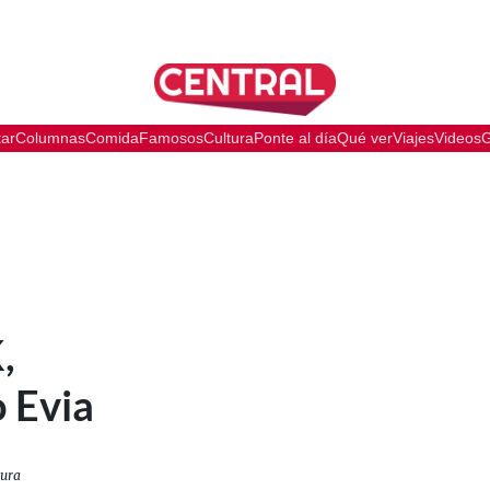
tar
Columnas
Comida
Famosos
Cultura
Ponte al día
Qué ver
Viajes
Videos
G
,
o Evia
tura