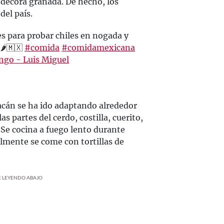
e decora granada. De hecho, los
del país.
s para probar chiles en nogada y
🌶️🇲🇽
#comida
#comidamexicana
ngo - Luis Miguel
oacán se ha ido adaptando alrededor
as partes del cerdo, costilla, cuerito,
 Se cocina a fuego lento durante
almente se come con tortillas de
UE LEYENDO ABAJO