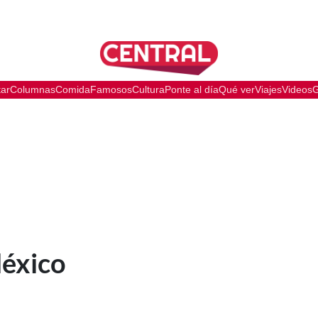
tar
Columnas
Comida
Famosos
Cultura
Ponte al día
Qué ver
Viajes
Videos
G
s
éxico