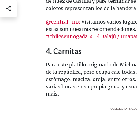
de nuez de Castilla y pare terminar s
colores representan los de la bandera 
@central_mx
Visitamos varios lugare
estas son nuestras recomendaciones. 
#chilesennogada
♬ El Balajú / Huapa
4. Carnitas
Para este platillo originario de Mich
de la república, pero ocupa casi todas l
estómago, maciza, oreja, entre otros.
varias horas en su propia grasa y usu
maíz.
PUBLICIDAD - SIG