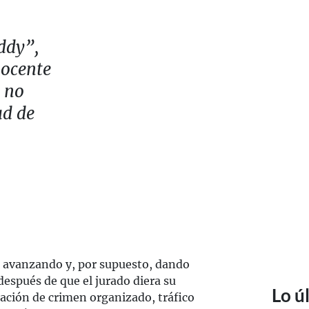
ddy”,
nocente
o no
ad de
 avanzando y, por supuesto, dando
espués de que el jurado diera su
Lo ú
ración de crimen organizado, tráfico