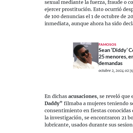
sexual mediante la fuerza, fraude o co
ejercer prostitución. Esto ocurrió des
de 100 denuncias el 1 de octubre de 2
inmediata, aunque ahora ha sido dec
FAMOSOS
Sean ‘Diddy’ 
25 menores, e
demandas
octubre 2, 2024 02:39
En dichas
acusaciones
, se reveló que
Daddy”
filmaba a mujeres teniendo s
consentimiento en fiestas conocida
la investigación, se encontraron 21 b
lubricante, usados durante sus sesion