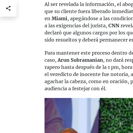
Al ser revelada la información, el ab
que su cliente fuera liberado inmedi
en
Miami
, apegándose a las condicion
a las exigencias del jurista,
CNN
revel
declaró que algunos cargos por los qu
sido resueltos y deberá permanecer en
Para mantener este proceso dentro del
caso,
Arun Subramanian
, no dará res
rapero hasta después de la 1 pm, hora 
el veredicto de inocente fue notoria, al
agachar la cabeza, como en oración, pa
audiencia a festejar con él.