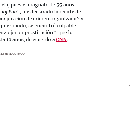
encia, pues el magnate de
55 años
,
sing You”
, fue declarado inocente de
onspiración de crimen organizado” y
alquier modo, se encontró culpable
para ejercer prostitución”, que lo
sta 10 años, de acuerdo a
CNN
.
UE LEYENDO ABAJO