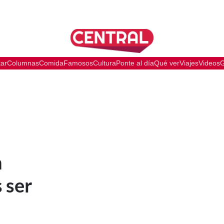
tar
Columnas
Comida
Famosos
Cultura
Ponte al día
Qué ver
Viajes
Videos
G
n
 ser