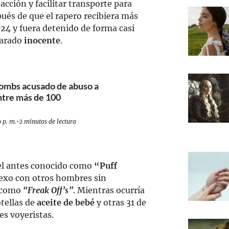
acción y facilitar transporte para
pués de que el rapero recibiera más
024 y fuera detenido de forma casi
larado
inocente
.
Combs acusado de abuso a
ntre más de 100
 p. m.
•
2 minutos de lectura
 el antes conocido como
“Puff
exo con otros hombres sin
s como
“Freak Off’s”
. Mientras ocurría
otellas de
aceite de bebé
y otras 31 de
es voyeristas.