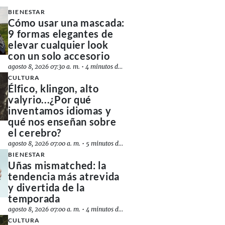
BIENESTAR
Cómo usar una mascada:
9 formas elegantes de
elevar cualquier look
con un solo accesorio
agosto 8, 2026 07:30 a. m.
•
4 minutos de lectura
CULTURA
Élfico, klingon, alto
valyrio...¿Por qué
inventamos idiomas y
qué nos enseñan sobre
el cerebro?
agosto 8, 2026 07:00 a. m.
•
5 minutos de lectura
BIENESTAR
Uñas mismatched: la
tendencia más atrevida
y divertida de la
temporada
agosto 8, 2026 07:00 a. m.
•
4 minutos de lectura
CULTURA