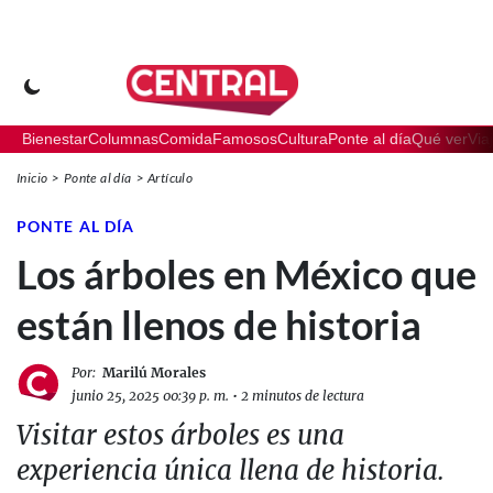
Bienestar
Columnas
Comida
Famosos
Cultura
Ponte al día
Qué ver
Via
Inicio
Ponte al día
Artículo
PONTE AL DÍA
Los árboles en México que
están llenos de historia
Por:
Marilú Morales
junio 25, 2025 00:39 p. m.
•
2 minutos de lectura
Visitar estos árboles es una
experiencia única llena de historia.