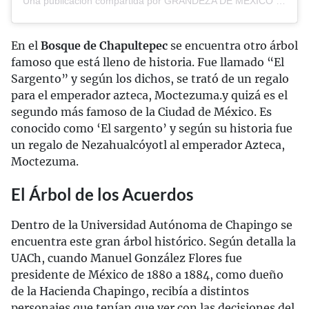
Una publicación compartida por GRANDEZA DE MÉXICO (@cuauhtemoc_1521)
En el
Bosque de Chapultepec
se encuentra otro árbol
famoso que está lleno de historia. Fue llamado “El
Sargento” y según los dichos, se trató de un regalo
para el emperador azteca, Moctezuma.y quizá es el
segundo más famoso de la Ciudad de México. Es
conocido como ‘El sargento’ y según su historia fue
un regalo de Nezahualcóyotl al emperador Azteca,
Moctezuma.
El Árbol de los Acuerdos
Dentro de la Universidad Autónoma de Chapingo se
encuentra este gran árbol histórico. Según detalla la
UACh, cuando Manuel González Flores fue
presidente de México de 1880 a 1884, como dueño
de la Hacienda Chapingo, recibía a distintos
personajes que tenían que ver con las decisiones del