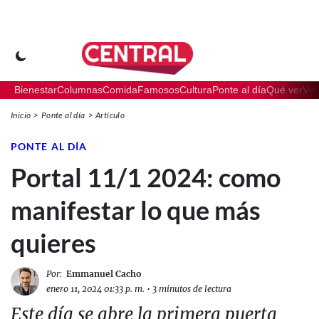
Bienestar
Columnas
Comida
Famosos
Cultura
Ponte al día
Qué ver
Via
Inicio
Ponte al día
Artículo
PONTE AL DÍA
Portal 11/1 2024: como
manifestar lo que más
quieres
Por:
Emmanuel Cacho
enero 11, 2024 01:33 p. m.
•
3 minutos de lectura
Este día se abre la primera puerta