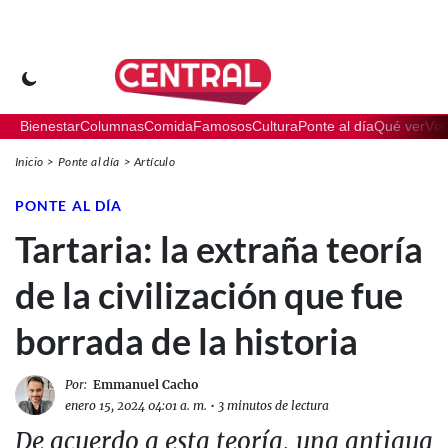
Bienestar
Columnas
Comida
Famosos
Cultura
Ponte al día
Qué ver
Via
Inicio
Ponte al día
Artículo
PONTE AL DÍA
Tartaria: la extraña teoría
de la civilización que fue
borrada de la historia
Por:
Emmanuel Cacho
enero 15, 2024 04:01 a. m.
•
3 minutos de lectura
De acuerdo a esta teoría, una antigua