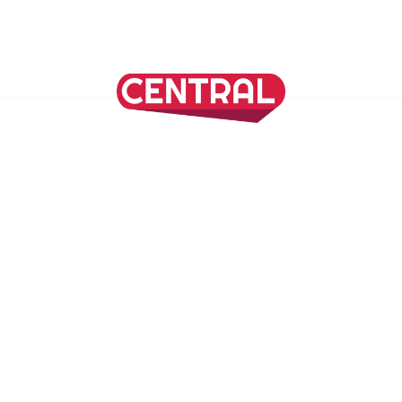
Continuar leyendo
SÍGUENOS EN NUESTRAS REDES SOCIALES
REVISTA CENTRAL
Suscríbete a nuestro Newsletter
Inicio
Nuestros Columnistas
Cultura
Gastronomía
Viajes
Media Kit
Directorio
-
Aviso de Privacidad - Cookies/Ads
ALIADOS
ADN Noticias
TV Azteca