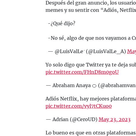
Después del gran anuncio, los usuari
memes y su sentir con “Adiós, Netflix
-¿Qué dijo?
-No sé, algo de que nos vayamos a 
— @LuisValLe (@LuisValLe_A)
May
Yo solo digo que Twitter ya te deja sub
pic.twitter.com/FHnD8m0goU
— Abraham Anaya 🍊 (@abrahamvan
Adiós Netflix, hay mejores plataform
pic.twitter.com/vyl7tCKuo0
— Adrian (@CeroUD)
May 23, 2023
Lo bueno es que en otras plataformas 