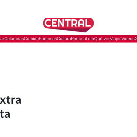
tar
Columnas
Comida
Famosos
Cultura
Ponte al día
Qué ver
Viajes
Videos
G
extra
ta