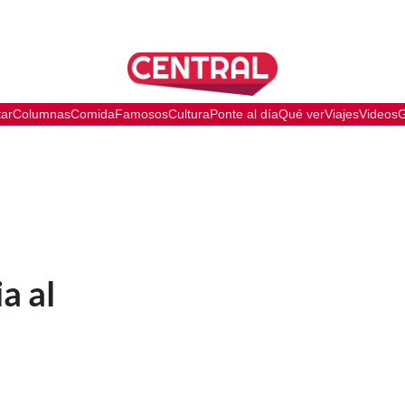
tar
Columnas
Comida
Famosos
Cultura
Ponte al día
Qué ver
Viajes
Videos
G
a al