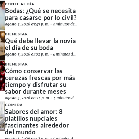
PONTE AL DÍA
Bodas: ¿Qué se necesita
para casarse por lo civil?
agosto 5, 2026 07:47 p. m.
•
3 minutos de lectura
BIENESTAR
Qué debe llevar la novia
el día de su boda
agosto 5, 2026 01:02 p. m.
•
4 minutos de lectura
BIENESTAR
Cómo conservar las
cerezas frescas por más
tiempo y disfrutar su
sabor durante meses
agosto 5, 2026 00:24 p. m.
•
4 minutos de lectura
COMIDA
Sabores del amor: 8
platillos nupciales
fascinantes alrededor
del mundo
agosto 4, 2026 07:53 p. m.
•
4 minutos de lectura