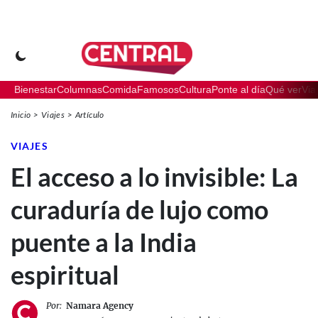
Bienestar
Columnas
Comida
Famosos
Cultura
Ponte al día
Qué ver
Via
Inicio
Viajes
Artículo
VIAJES
El acceso a lo invisible: La
curaduría de lujo como
puente a la India
espiritual
Por:
Namara Agency