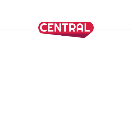
Continuar leyendo
SÍGUENOS EN NUESTRAS REDES SOCIALES
REVISTA CENTRAL
Suscríbete a nuestro Newsletter
Inicio
Nuestros Columnistas
Cultura
Gastronomía
Viajes
Media Kit
Directorio
-
Aviso de Privacidad - Cookies/Ads
ALIADOS
ADN Noticias
TV Azteca
Grupo Salinas