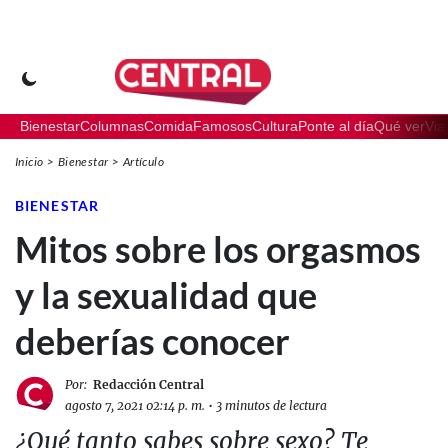
Bienestar
Columnas
Comida
Famosos
Cultura
Ponte al día
Qué ver
Via
Inicio
Bienestar
Artículo
BIENESTAR
Mitos sobre los orgasmos
y la sexualidad que
deberías conocer
Por:
Redacción Central
agosto 7, 2021 02:14 p. m.
•
3 minutos de lectura
¿Qué tanto sabes sobre sexo? Te