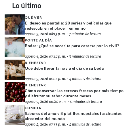
Lo último
QUÉ VER
El deseo en pantalla: 20 series y películas que
redescubren el placer femenino
agosto 5, 2026 08:13 p. m.
•
7 minutos de lectura
PONTE AL DÍA
Bodas: ¿Qué se necesita para casarse por lo civil?
agosto 5, 2026 07:47 p. m.
•
3 minutos de lectura
BIENESTAR
Qué debe llevar la novia el día de su boda
agosto 5, 2026 01:02 p. m.
•
4 minutos de lectura
BIENESTAR
Cómo conservar las cerezas frescas por más tiempo
y disfrutar su sabor durante meses
agosto 5, 2026 00:24 p. m.
•
4 minutos de lectura
COMIDA
Sabores del amor: 8 platillos nupciales fascinantes
alrededor del mundo
agosto 4, 2026 07:53 p. m.
•
4 minutos de lectura