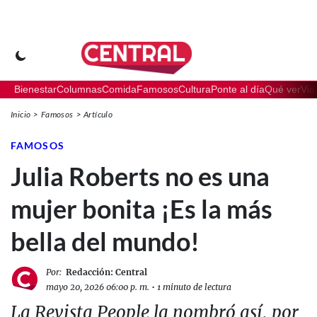
Bienestar
Columnas
Comida
Famosos
Cultura
Ponte al día
Qué ver
Via
Inicio
Famosos
Artículo
FAMOSOS
Julia Roberts no es una
mujer bonita ¡Es la más
bella del mundo!
Por:
Redacción: Central
mayo 20, 2026 06:00 p. m.
•
1 minuto de lectura
La Revista People la nombró así, por