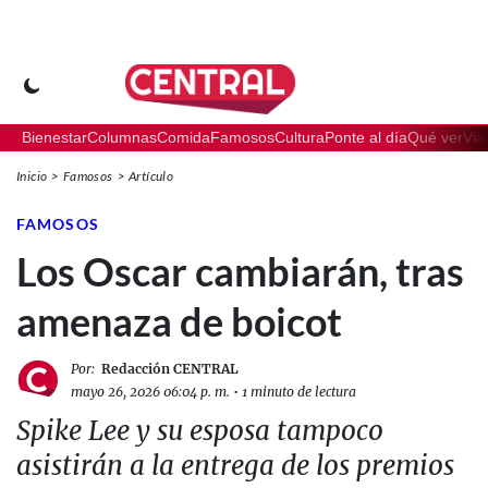
Bienestar
Columnas
Comida
Famosos
Cultura
Ponte al día
Qué ver
Via
Inicio
Famosos
Artículo
FAMOSOS
Los Oscar cambiarán, tras
amenaza de boicot
Por:
Redacción CENTRAL
mayo 26, 2026 06:04 p. m.
•
1 minuto de lectura
Spike Lee y su esposa tampoco
asistirán a la entrega de los premios