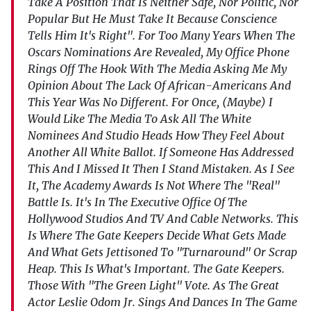
Take A Position That Is Neither Safe, Nor Politic, Nor
Popular But He Must Take It Because Conscience
Tells Him It's Right". For Too Many Years When The
Oscars Nominations Are Revealed, My Office Phone
Rings Off The Hook With The Media Asking Me My
Opinion About The Lack Of African-Americans And
This Year Was No Different. For Once, (Maybe) I
Would Like The Media To Ask All The White
Nominees And Studio Heads How They Feel About
Another All White Ballot. If Someone Has Addressed
This And I Missed It Then I Stand Mistaken. As I See
It, The Academy Awards Is Not Where The "Real"
Battle Is. It's In The Executive Office Of The
Hollywood Studios And TV And Cable Networks. This
Is Where The Gate Keepers Decide What Gets Made
And What Gets Jettisoned To "Turnaround" Or Scrap
Heap. This Is What's Important. The Gate Keepers.
Those With "The Green Light" Vote. As The Great
Actor Leslie Odom Jr. Sings And Dances In The Game