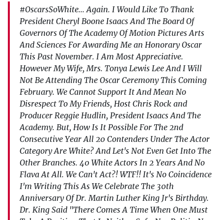
#OscarsSoWhite... Again. I Would Like To Thank
President Cheryl Boone Isaacs And The Board Of
Governors Of The Academy Of Motion Pictures Arts
And Sciences For Awarding Me an Honorary Oscar
This Past November. I Am Most Appreciative.
However My Wife, Mrs. Tonya Lewis Lee And I Will
Not Be Attending The Oscar Ceremony This Coming
February. We Cannot Support It And Mean No
Disrespect To My Friends, Host Chris Rock and
Producer Reggie Hudlin, President Isaacs And The
Academy. But, How Is It Possible For The 2nd
Consecutive Year All 20 Contenders Under The Actor
Category Are White? And Let's Not Even Get Into The
Other Branches. 40 White Actors In 2 Years And No
Flava At All. We Can't Act?! WTF!! It's No Coincidence
I'm Writing This As We Celebrate The 30th
Anniversary Of Dr. Martin Luther King Jr's Birthday.
Dr. King Said "There Comes A Time When One Must