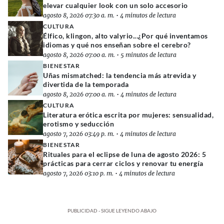
elevar cualquier look con un solo accesorio
agosto 8, 2026 07:30 a. m.
•
4 minutos de lectura
CULTURA
Élfico, klingon, alto valyrio...¿Por qué inventamos
idiomas y qué nos enseñan sobre el cerebro?
agosto 8, 2026 07:00 a. m.
•
5 minutos de lectura
BIENESTAR
Uñas mismatched: la tendencia más atrevida y
divertida de la temporada
agosto 8, 2026 07:00 a. m.
•
4 minutos de lectura
CULTURA
Literatura erótica escrita por mujeres: sensualidad,
erotismo y seducción
agosto 7, 2026 03:49 p. m.
•
4 minutos de lectura
BIENESTAR
Rituales para el eclipse de luna de agosto 2026: 5
prácticas para cerrar ciclos y renovar tu energía
agosto 7, 2026 03:10 p. m.
•
4 minutos de lectura
PUBLICIDAD - SIGUE LEYENDO ABAJO