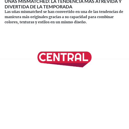
UÑAS MISMATCHED: LA TENDENCIA MÁS ATREVIDA Y
DIVERTIDA DE LA TEMPORADA
Las uñas mismatched se han convertido en una de las tendencias de
manicura más originales gracias a su capacidad para combinar
colores, texturas y estilos en un mismo diseño.
Continuar leyendo
SÍGUENOS EN NUESTRAS REDES SOCIALES
REVISTA CENTRAL
Suscríbete a nuestro Newsletter
Inicio
Nuestros Columnistas
Cultura
Gastronomía
Viajes
Media Kit
Directorio