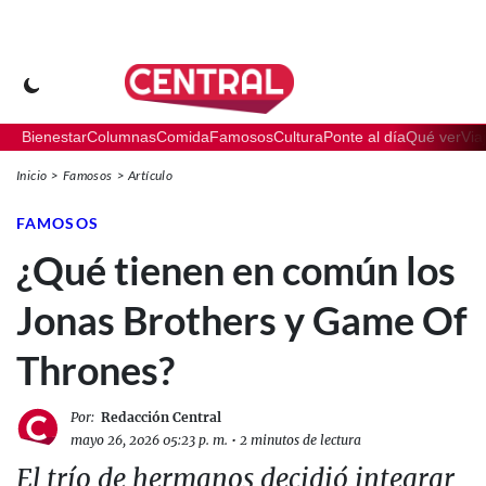
Bienestar
Columnas
Comida
Famosos
Cultura
Ponte al día
Qué ver
Via
Inicio
Famosos
Artículo
FAMOSOS
¿Qué tienen en común los
Jonas Brothers y Game Of
Thrones?
Por:
Redacción Central
mayo 26, 2026 05:23 p. m.
•
2 minutos de lectura
El trío de hermanos decidió integrar