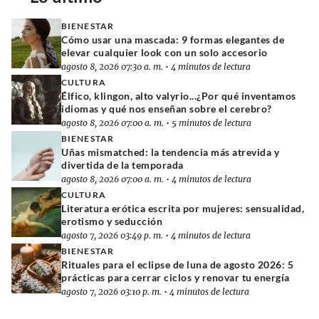
BIENESTAR
Cómo usar una mascada: 9 formas elegantes de
elevar cualquier look con un solo accesorio
agosto 8, 2026 07:30 a. m.
•
4 minutos de lectura
CULTURA
Élfico, klingon, alto valyrio...¿Por qué inventamos
idiomas y qué nos enseñan sobre el cerebro?
agosto 8, 2026 07:00 a. m.
•
5 minutos de lectura
BIENESTAR
Uñas mismatched: la tendencia más atrevida y
divertida de la temporada
agosto 8, 2026 07:00 a. m.
•
4 minutos de lectura
CULTURA
Literatura erótica escrita por mujeres: sensualidad,
erotismo y seducción
agosto 7, 2026 03:49 p. m.
•
4 minutos de lectura
BIENESTAR
Rituales para el eclipse de luna de agosto 2026: 5
prácticas para cerrar ciclos y renovar tu energía
agosto 7, 2026 03:10 p. m.
•
4 minutos de lectura