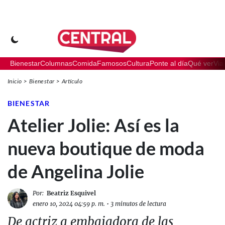
Bienestar
Columnas
Comida
Famosos
Cultura
Ponte al día
Qué ver
Via
Inicio
Bienestar
Artículo
BIENESTAR
Atelier Jolie: Así es la
nueva boutique de moda
de Angelina Jolie
Por:
Beatriz Esquivel
enero 10, 2024 04:59 p. m.
•
3 minutos de lectura
De actriz a embajadora de las