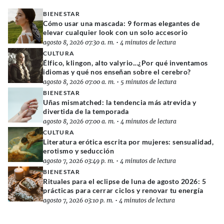
BIENESTAR
Cómo usar una mascada: 9 formas elegantes de
elevar cualquier look con un solo accesorio
agosto 8, 2026 07:30 a. m.
•
4 minutos de lectura
CULTURA
Élfico, klingon, alto valyrio...¿Por qué inventamos
idiomas y qué nos enseñan sobre el cerebro?
agosto 8, 2026 07:00 a. m.
•
5 minutos de lectura
BIENESTAR
Uñas mismatched: la tendencia más atrevida y
divertida de la temporada
agosto 8, 2026 07:00 a. m.
•
4 minutos de lectura
CULTURA
Literatura erótica escrita por mujeres: sensualidad,
erotismo y seducción
agosto 7, 2026 03:49 p. m.
•
4 minutos de lectura
BIENESTAR
Rituales para el eclipse de luna de agosto 2026: 5
prácticas para cerrar ciclos y renovar tu energía
agosto 7, 2026 03:10 p. m.
•
4 minutos de lectura