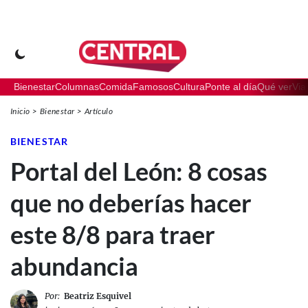
Bienestar
Columnas
Comida
Famosos
Cultura
Ponte al día
Qué ver
Via
Inicio
Bienestar
Artículo
BIENESTAR
Portal del León: 8 cosas
que no deberías hacer
este 8/8 para traer
abundancia
Por:
Beatriz Esquivel