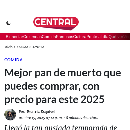
Bienestar
Columnas
Comida
Famosos
Cultura
Ponte al día
Qué ver
Via
Inicio
Comida
Artículo
COMIDA
Mejor pan de muerto que
puedes comprar, con
precio para este 2025
Por:
Beatriz Esquivel
octubre 15, 2025 07:12 p. m.
•
8 minutos de lectura
Llegó la tan ansiada temporada de