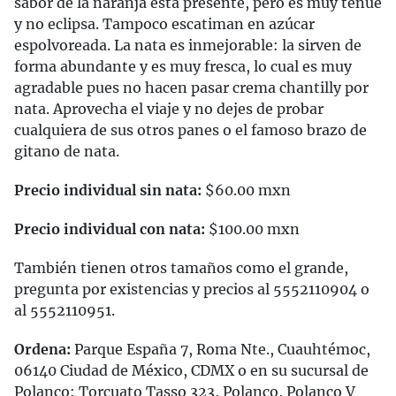
sabor de la naranja está presente, pero es muy tenue
y no eclipsa. Tampoco escatiman en azúcar
espolvoreada. La nata es inmejorable: la sirven de
forma abundante y es muy fresca, lo cual es muy
agradable pues no hacen pasar crema chantilly por
nata. Aprovecha el viaje y no dejes de probar
cualquiera de sus otros panes o el famoso brazo de
gitano de nata.
Precio individual sin nata:
$60.00 mxn
Precio individual con nata:
$100.00 mxn
También tienen otros tamaños como el grande,
pregunta por existencias y precios al 5552110904 o
al 5552110951.
Ordena:
Parque España 7, Roma Nte., Cuauhtémoc,
06140 Ciudad de México, CDMX o en su sucursal de
Polanco: Torcuato Tasso 323, Polanco, Polanco V