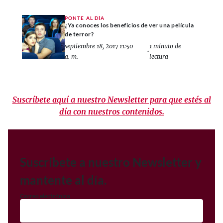
PONTE AL DÍA
¿Ya conoces los beneficios de ver una película
de terror?
septiembre 18, 2017 11:50
1 minuto de
•
a. m.
lectura
Suscríbete aquí a nuestro Newsletter para que estés al
día con nuestros contenidos.
Suscríbete a nuestro Newsletter y
mantente al día.
Correo electrónico