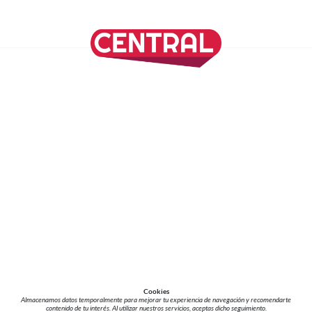
SÍGUENOS EN NUESTRAS REDES SOCIALES
REVISTA CENTRAL
Suscríbete a nuestro Newsletter
Inicio
Nuestros Columnistas
Cultura
Gastronomía
Viajes
Media Kit
Directorio
-
Aviso de Privacidad - Cookies/Ads
ALIADOS
ADN Noticias
TV Azteca
Grupo Salinas
Cookies
Almacenamos datos temporalmente para mejorar tu experiencia de navegación y recomendarte
contenido de tu interés. Al utilizar nuestros servicios, aceptas dicho seguimiento.