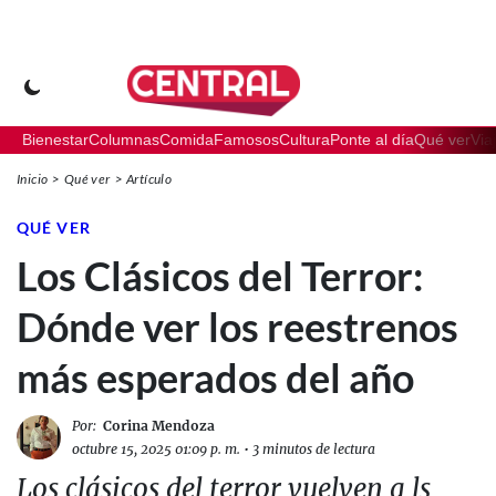
Bienestar
Columnas
Comida
Famosos
Cultura
Ponte al día
Qué ver
Via
Inicio
Qué ver
Artículo
QUÉ VER
Los Clásicos del Terror:
Dónde ver los reestrenos
más esperados del año
Por:
Corina Mendoza
octubre 15, 2025 01:09 p. m.
•
3 minutos de lectura
Los clásicos del terror vuelven a ls