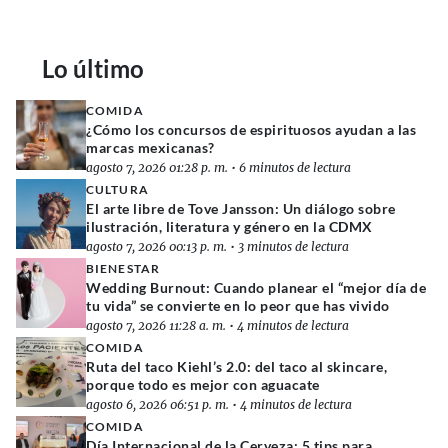
Lo último
COMIDA
¿Cómo los concursos de espirituosos ayudan a las
marcas mexicanas?
agosto 7, 2026 01:28 p. m.
•
6 minutos de lectura
CULTURA
El arte libre de Tove Jansson: Un diálogo sobre
ilustración, literatura y género en la CDMX
agosto 7, 2026 00:13 p. m.
•
3 minutos de lectura
BIENESTAR
Wedding Burnout: Cuando planear el “mejor día de
tu vida” se convierte en lo peor que has vivido
agosto 7, 2026 11:28 a. m.
•
4 minutos de lectura
COMIDA
Ruta del taco Kiehl’s 2.0: del taco al skincare,
porque todo es mejor con aguacate
agosto 6, 2026 06:51 p. m.
•
4 minutos de lectura
COMIDA
Día Internacional de la Cerveza: 5 tips para