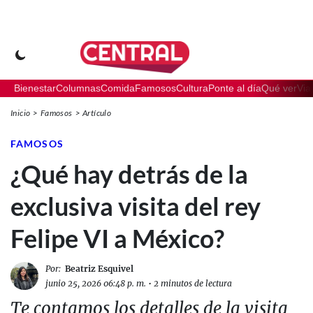
Bienestar
Columnas
Comida
Famosos
Cultura
Ponte al día
Qué ver
Via
Inicio
Famosos
Artículo
FAMOSOS
¿Qué hay detrás de la
exclusiva visita del rey
Felipe VI a México?
Por:
Beatriz Esquivel
junio 25, 2026 06:48 p. m.
•
2 minutos de lectura
Te contamos los detalles de la visita