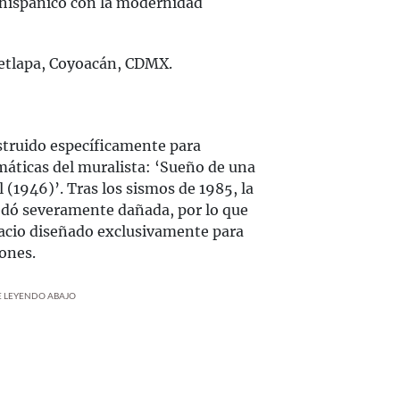
ehispánico con la modernidad
petlapa, Coyoacán, CDMX.
truido específicamente para
ticas del muralista: ‘Sueño de una
 (1946)’. Tras los sismos de 1985, la
edó severamente dañada, por lo que
pacio diseñado exclusivamente para
ones.
UE LEYENDO ABAJO