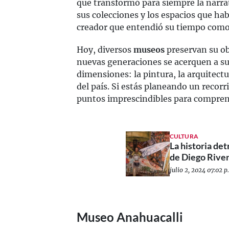
que transformó para siempre la narrat
sus colecciones y los espacios que ha
creador que entendió su tiempo como 
Hoy, diversos
museos
preservan su o
nuevas generaciones se acerquen a su
dimensiones: la pintura, la arquitectur
del país. Si estás planeando un recorr
puntos imprescindibles para comprend
CULTURA
La historia det
de Diego Rive
julio 2, 2024 07:02 p
Museo Anahuacalli