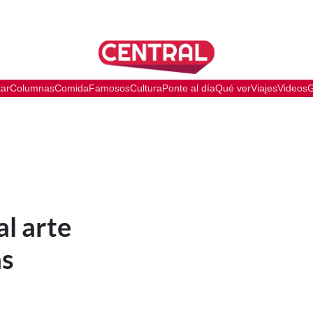
tar
Columnas
Comida
Famosos
Cultura
Ponte al día
Qué ver
Viajes
Videos
G
l arte
as