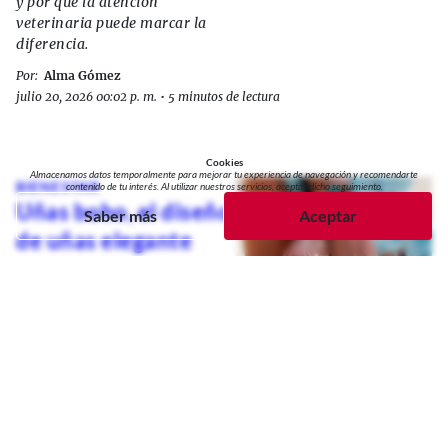
y por qué la atención
veterinaria puede marcar la
diferencia.
Por:
Alma Gómez
julio 20, 2026 00:02 p. m.
•
5 minutos de lectura
Cookies
Almacenamos datos temporalmente para mejorar tu experiencia de navegación y recomendarte
BIENESTAR
contenido de tu interés. Al utilizar nuestros servicios, aceptas dicho seguimiento.
Uñas boho, el diseño
Saber más
Aceptar
de uñas elegante
inspiradas en la
naturaleza
Las uñas boho conquistan las
tendencias de manicura gracias
a su mezcla de inspiración
natural, detalles artesanales y
acabados elegantes.
Por:
Alma Gómez