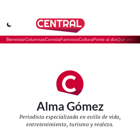
Bienestar
Columnas
Comida
Famosos
Cultura
Ponte al día
Qué ver
Via
Alma Gómez
Periodista especializada en estilo de vida,
entretenimiento, turismo y realeza.