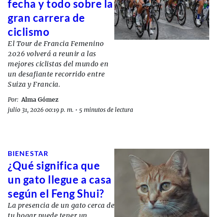
fecha y todo sobre la
gran carrera de
ciclismo
El Tour de Francia Femenino
2026 volverá a reunir a las
mejores ciclistas del mundo en
un desafiante recorrido entre
Suiza y Francia.
Por:
Alma Gómez
julio 31, 2026 00:19 p. m.
•
5 minutos de lectura
BIENESTAR
¿Qué significa que
un gato llegue a casa
según el Feng Shui?
La presencia de un gato cerca de
tu hogar puede tener un