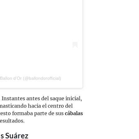
allon d’Or (@ballondorofficial)
 Instantes antes del saque inicial,
masticando hacia el centro del
gesto formaba parte de sus
cábalas
resultados.
is Suárez