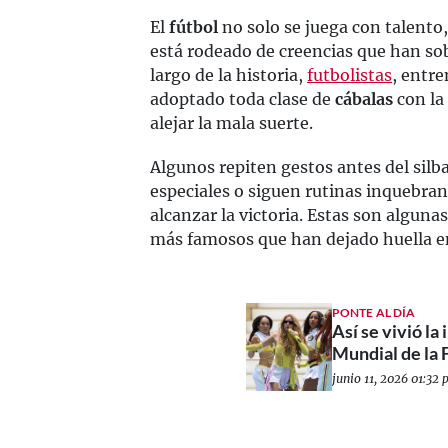
El
fútbol
no solo se juega con talento,
está rodeado de creencias que han sob
largo de la historia,
futbolistas
, entre
adoptado toda clase de
cábalas
con la 
alejar la mala suerte.
Algunos repiten gestos antes del silba
especiales o siguen rutinas inquebran
alcanzar la victoria. Estas son algunas
más famosos que han dejado huella en
PONTE AL DÍA
Así se vivió la
Mundial de la
junio 11, 2026 01:32 p