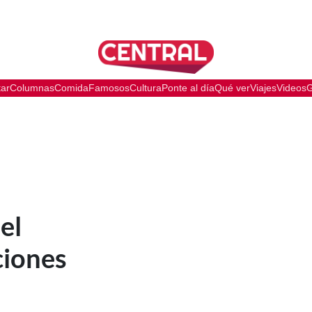
tar
Columnas
Comida
Famosos
Cultura
Ponte al día
Qué ver
Viajes
Videos
G
el
ciones