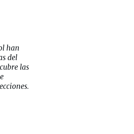
ol han
s del
cubre las
de
ecciones.