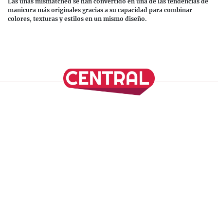
Las uñas mismatched se han convertido en una de las tendencias de
manicura más originales gracias a su capacidad para combinar
colores, texturas y estilos en un mismo diseño.
Continuar leyendo
SÍGUENOS EN NUESTRAS REDES SOCIALES
REVISTA CENTRAL
Suscríbete a nuestro Newsletter
Inicio
Nuestros Columnistas
Cultura
Gastronomía
Viajes
Media Kit
Directorio
-
Aviso de Privacidad - Cookies/Ads
ALIADOS