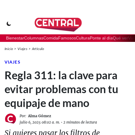
Bienestar
Columnas
Comida
Famosos
Cultura
Ponte al día
Qué ver
Via
Inicio
Viajes
Artículo
VIAJES
Regla 311: la clave para
evitar problemas con tu
equipaje de mano
Por:
Alma Gómez
julio 6, 2025 08:02 a. m.
•
2 minutos de lectura
Si quieres pasar los filtros de