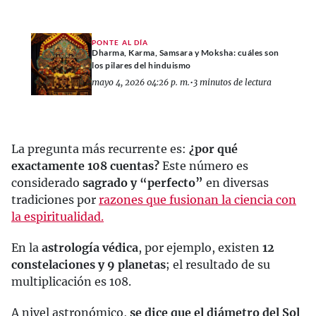
PONTE AL DÍA
Dharma, Karma, Samsara y Moksha: cuáles son
los pilares del hinduismo
mayo 4, 2026 04:26 p. m.
•
3 minutos de lectura
La pregunta más recurrente es:
¿por qué
exactamente 108 cuentas?
Este número es
considerado
sagrado y “perfecto”
en diversas
tradiciones por
razones que fusionan la ciencia con
la espiritualidad.
En la
astrología védica
, por ejemplo, existen
12
constelaciones y 9 planetas
; el resultado de su
multiplicación es 108.
A nivel astronómico,
se dice que el diámetro del Sol