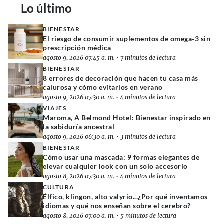
Lo último
BIENESTAR
El riesgo de consumir suplementos de omega‑3 sin
prescripción médica
agosto 9, 2026 07:45 a. m.
•
7 minutos de lectura
BIENESTAR
8 errores de decoración que hacen tu casa más
calurosa y cómo evitarlos en verano
agosto 9, 2026 07:30 a. m.
•
4 minutos de lectura
VIAJES
Maroma, A Belmond Hotel: Bienestar inspirado en
la sabiduría ancestral
agosto 9, 2026 06:30 a. m.
•
3 minutos de lectura
BIENESTAR
Cómo usar una mascada: 9 formas elegantes de
elevar cualquier look con un solo accesorio
agosto 8, 2026 07:30 a. m.
•
4 minutos de lectura
CULTURA
Élfico, klingon, alto valyrio...¿Por qué inventamos
idiomas y qué nos enseñan sobre el cerebro?
agosto 8, 2026 07:00 a. m.
•
5 minutos de lectura