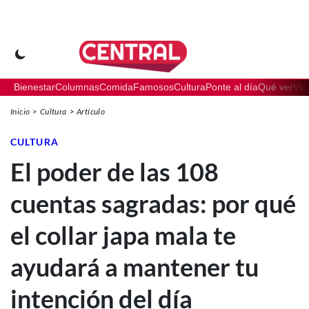
Bienestar
Columnas
Comida
Famosos
Cultura
Ponte al día
Qué ver
Via
Inicio
Cultura
Artículo
CULTURA
El poder de las 108
cuentas sagradas: por qué
el collar japa mala te
ayudará a mantener tu
intención del día