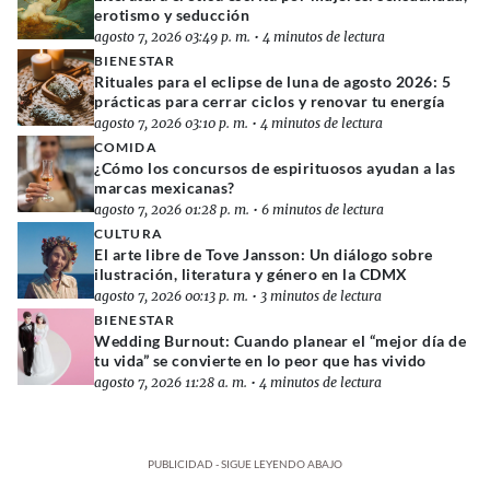
erotismo y seducción
agosto 7, 2026 03:49 p. m.
•
4 minutos de lectura
BIENESTAR
Rituales para el eclipse de luna de agosto 2026: 5
prácticas para cerrar ciclos y renovar tu energía
agosto 7, 2026 03:10 p. m.
•
4 minutos de lectura
COMIDA
¿Cómo los concursos de espirituosos ayudan a las
marcas mexicanas?
agosto 7, 2026 01:28 p. m.
•
6 minutos de lectura
CULTURA
El arte libre de Tove Jansson: Un diálogo sobre
ilustración, literatura y género en la CDMX
agosto 7, 2026 00:13 p. m.
•
3 minutos de lectura
BIENESTAR
Wedding Burnout: Cuando planear el “mejor día de
tu vida” se convierte en lo peor que has vivido
agosto 7, 2026 11:28 a. m.
•
4 minutos de lectura
PUBLICIDAD - SIGUE LEYENDO ABAJO