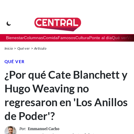
Bienestar
Columnas
Comida
Famosos
Cultura
Ponte al día
Qué ver
Via
Inicio
Qué ver
Artículo
QUÉ VER
¿Por qué Cate Blanchett y
Hugo Weaving no
regresaron en 'Los Anillos
de Poder'?
Por:
Emmanuel Cacho