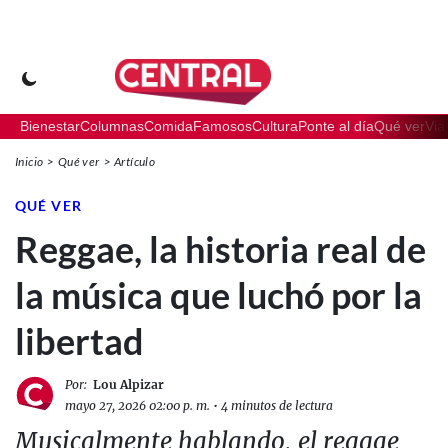
Bienestar
Columnas
Comida
Famosos
Cultura
Ponte al día
Qué ver
Via
Inicio
Qué ver
Artículo
QUÉ VER
Reggae, la historia real de
la música que luchó por la
libertad
Por:
Lou Alpizar
mayo 27, 2026 02:00 p. m.
•
4 minutos de lectura
Musicalmente hablando, el reggae