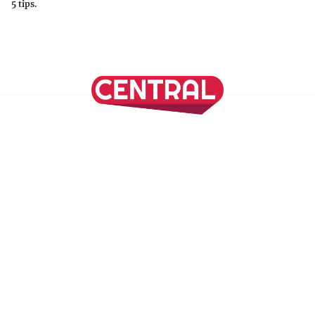
5 tips.
Continuar leyendo
SÍGUENOS EN NUESTRAS REDES SOCIALES
REVISTA CENTRAL
Suscríbete a nuestro Newsletter
Inicio
Nuestros Columnistas
Cultura
Gastronomía
Viajes
Media Kit
Directorio
-
Aviso de Privacidad - Cookies/Ads
ALIADOS
ADN Noticias