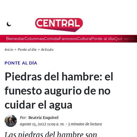
Bienestar
Columnas
Comida
Famosos
Cultura
Ponte al día
Qué ver
Via
Inicio
Ponte al día
Artículo
PONTE AL DÍA
Piedras del hambre: el
funesto augurio de no
cuidar el agua
Por:
Beatriz Esquivel
agosto 15, 2022 11:09 a. m.
•
3 minutos de lectura
Las piedras del hambre son