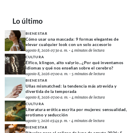
Lo último
BIENESTAR
Cómo usar una mascada: 9 formas elegantes de
elevar cualquier look con un solo accesorio
agosto 8, 2026 07:30 a. m.
•
4 minutos de lectura
CULTURA
Élfico, klingon, alto valyrio...¿Por qué inventamos
idiomas y qué nos enseñan sobre el cerebro?
agosto 8, 2026 07:00 a. m.
•
5 minutos de lectura
BIENESTAR
Uñas mismatched: la tendencia más atrevida y
divertida de la temporada
agosto 8, 2026 07:00 a. m.
•
4 minutos de lectura
CULTURA
Literatura erótica escrita por mujeres: sensualidad,
erotismo y seducción
agosto 7, 2026 03:49 p. m.
•
4 minutos de lectura
BIENESTAR
Rituales para el eclipse de luna de agosto 2026: 5