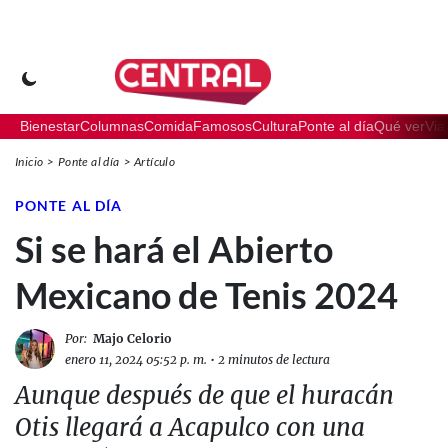
Bienestar
Columnas
Comida
Famosos
Cultura
Ponte al día
Qué ver
Via
Inicio
Ponte al día
Artículo
PONTE AL DÍA
Si se hará el Abierto
Mexicano de Tenis 2024
Por:
Majo Celorio
enero 11, 2024 05:52 p. m.
•
2 minutos de lectura
Aunque después de que el huracán
Otis llegará a Acapulco con una