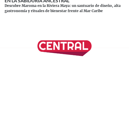
EN LA SABIDURÍA ANCESTRAL
Descubre Maroma en la Riviera Maya: un santuario de diseño, alta
gastronomía y rituales de bienestar frente al Mar Caribe
Continuar leyendo
SÍGUENOS EN NUESTRAS REDES SOCIALES
REVISTA CENTRAL
Suscríbete a nuestro Newsletter
Inicio
Nuestros Columnistas
Cultura
Gastronomía
Viajes
Media Kit
Directorio
-
Aviso de Privacidad - Cookies/Ads
ALIADOS