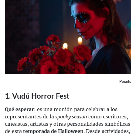
Pexels
1. Vudú Horror Fest
Qué esperar
: es una reunión para celebrar a los
representantes de la
spooky season
como escritores,
cineastas, artistas y otras personalidades simbólicas
de esta
temporada de Halloween
. Desde actividades,