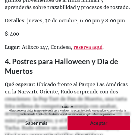
granos provenientes de la finca familiar y
aprenderás sobre trazabilidad y procesos de tostado.
Detalles
: jueves, 30 de octubre, 6:00 pm y 8:00 pm
$
:400
Lugar
: Atlixco 147, Condesa,
reserva aquí
.
4. Postres para Halloween y Día de
Muertos
Qué esperar
: Ubicado frente al Parque Las Américas
en la Narvarte Oriente, Rudo sorprende con dos
creaciones: la Pop Tart de Pan de Muerto, una tarta
frita rellena de compota de naranja con azahar,
Cookies
Almacenamos datos temporalmente para mejorar tu experiencia de navegación y recomendarte
acompañada de helado de vainilla y coronada con un
contenido de tu interés. Al utilizar nuestros servicios, aceptas dicho seguimiento.
mini pan de muerto; y el Pan Francés de Calabaza en
Saber más
Aceptar
Tacha. Rudo ofrece un ambiente cool y relajado,