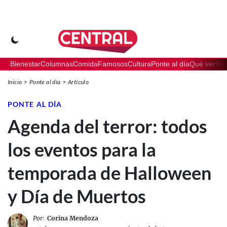
Bienestar
Columnas
Comida
Famosos
Cultura
Ponte al día
Qué ver
Via
Inicio
Ponte al día
Artículo
PONTE AL DÍA
Agenda del terror: todos
los eventos para la
temporada de Halloween
y Día de Muertos
Por:
Corina Mendoza