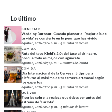
Lo último
BIENESTAR
Wedding Burnout: Cuando planear el “mejor día de
tu vida” se convierte en lo peor que has vivido
agosto 6, 2026 07:06 p. m.
•
4 minutos de lectura
COMIDA
Ruta del taco Kiehl’s 2.0: del taco al skincare,
porque todo es mejor con aguacate
agosto 6, 2026 06:51 p. m.
•
4 minutos de lectura
COMIDA
Día Internacional de la Cerveza: 5 tips para
disfrutar al máximo de tu cerveza artesanal según
los expertos
agosto 6, 2026 02:00 p. m.
•
3 minutos de lectura
QUÉ VER
7 series sobre la realeza que debes ver antes del
estreno de ‘Carlota’
agosto 6, 2026 00:20 p. m.
•
4 minutos de lectura