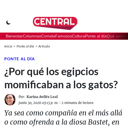
Bienestar
Columnas
Comida
Famosos
Cultura
Ponte al día
Qué ver
Via
Inicio
Ponte al día
Artículo
PONTE AL DÍA
¿Por qué los egipcios
momificaban a los gatos?
Por:
Karina Avilés Leal
junio 30, 2026 03:13 p. m.
•
2 minutos de lectura
Ya sea como compañía en el más allá
o como ofrenda a la diosa Bastet, en