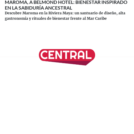
MAROMA, A BELMOND HOTEL: BIENESTAR INSPIRADO
EN LA SABIDURÍA ANCESTRAL
Descubre Maroma en la Riviera Maya: un santuario de diseño, alta
gastronomía y rituales de bienestar frente al Mar Caribe
Continuar leyendo
SÍGUENOS EN NUESTRAS REDES SOCIALES
REVISTA CENTRAL
Suscríbete a nuestro Newsletter
Inicio
Nuestros Columnistas
Cultura
Gastronomía
Viajes
Media Kit
Directorio
-