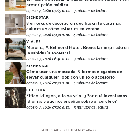
prescripción médica
agosto 9, 2026 07:45 a. m.
•
7 minutos de lectura
BIENESTAR
8 errores de decoración que hacen tu casa más
calurosa y cómo evitarlos en verano
agosto 9, 2026 07:30 a. m.
•
4 minutos de lectura
VIAJES
Maroma, A Belmond Hotel: Bienestar inspirado en
la sabiduría ancestral
agosto 9, 2026 06:30 a. m.
•
3 minutos de lectura
BIENESTAR
Cómo usar una mascada: 9 formas elegantes de
elevar cualquier look con un solo accesorio
agosto 8, 2026 07:30 a. m.
•
4 minutos de lectura
CULTURA
Élfico, klingon, alto valyrio...¿Por qué inventamos
idiomas y qué nos enseñan sobre el cerebro?
agosto 8, 2026 07:00 a. m.
•
5 minutos de lectura
PUBLICIDAD - SIGUE LEYENDO ABAJO