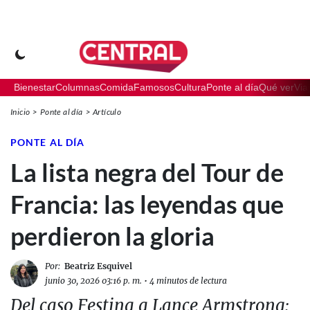
Bienestar
Columnas
Comida
Famosos
Cultura
Ponte al día
Qué ver
Via
Inicio
Ponte al día
Artículo
PONTE AL DÍA
La lista negra del Tour de
Francia: las leyendas que
perdieron la gloria
Por:
Beatriz Esquivel
junio 30, 2026 03:16 p. m.
•
4 minutos de lectura
Del caso Festina a Lance Armstrong: