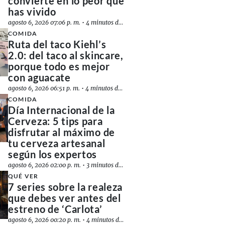
convierte en lo peor que
has vivido
agosto 6, 2026 07:06 p. m.
•
4 minutos de lectura
COMIDA
Ruta del taco Kiehl’s
2.0: del taco al skincare,
porque todo es mejor
con aguacate
agosto 6, 2026 06:51 p. m.
•
4 minutos de lectura
COMIDA
Día Internacional de la
Cerveza: 5 tips para
disfrutar al máximo de
tu cerveza artesanal
según los expertos
agosto 6, 2026 02:00 p. m.
•
3 minutos de lectura
QUÉ VER
7 series sobre la realeza
que debes ver antes del
estreno de ‘Carlota’
agosto 6, 2026 00:20 p. m.
•
4 minutos de lectura