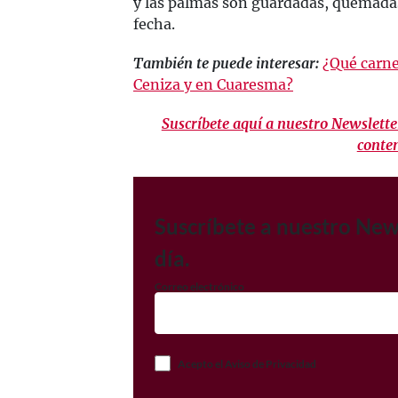
y las palmas son guardadas, quemadas
fecha.
También te puede interesar:
¿Qué carne
Ceniza y en Cuaresma?
Suscríbete aquí a nuestro Newsletter
conte
Suscríbete a nuestro New
día.
Correo electrónico
Acepto el Aviso de Privacidad