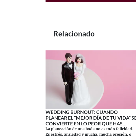
Relacionado
WEDDING BURNOUT: CUANDO
PLANEAR EL “MEJOR DÍA DE TU VIDA” S
CONVIERTE EN LO PEOR QUE HAS
VIVIDO
La planeación de una boda no es todo felicidad.
Es estrés, ansiedad y mucha, mucha presión, o