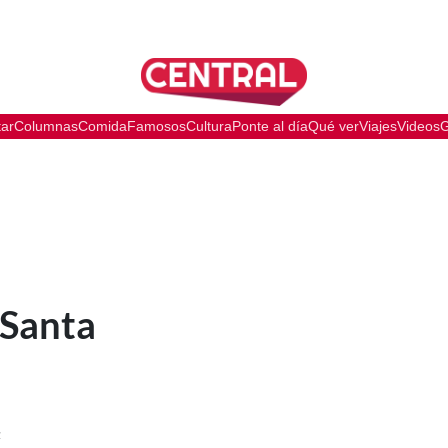
tar
Columnas
Comida
Famosos
Cultura
Ponte al día
Qué ver
Viajes
Videos
G
 Santa
a