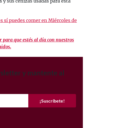
 y sus cenizas usadas para esta
s sí puedes comer en Miércoles de
 para que estés al día con nuestros
nidos.
sletter y mantente al
¡Suscríbete!