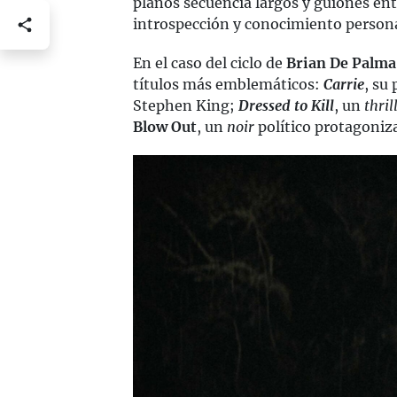
planos secuencia largos y guiones ent
introspección y conocimiento persona
En el caso del ciclo de
Brian De Palma
títulos más emblemáticos:
Carrie
, su
Stephen King;
Dressed to Kill
, un
thril
Blow Out
, un
noir
político protagoniz