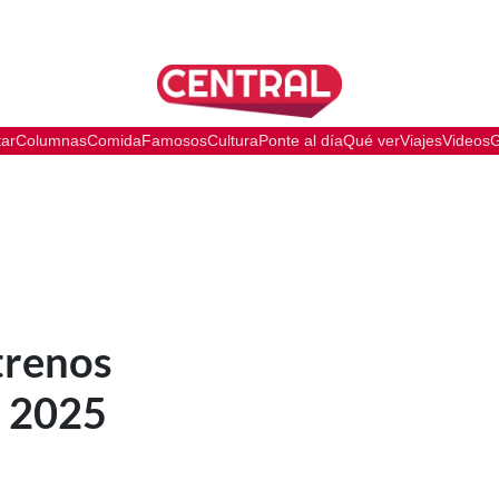
tar
Columnas
Comida
Famosos
Cultura
Ponte al día
Qué ver
Viajes
Videos
G
trenos
o 2025