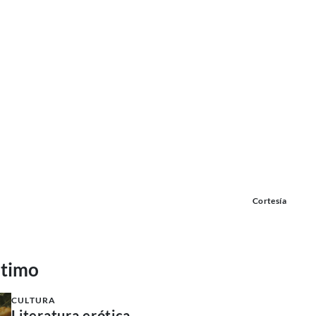
Cortesía
ltimo
CULTURA
Literatura erótica