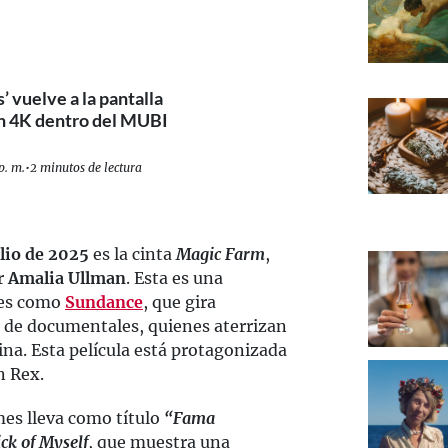
’ vuelve a la pantalla
en 4K dentro del MUBI
p. m.
•
2 minutos de lectura
ulio de 2025
es la cinta
Magic Farm
,
r
Amalia Ullman
. Esta es una
les como
Sundance
, que gira
 de documentales, quienes aterrizan
ina. Esta película está protagonizada
n Rex.
mes lleva como título
“Fama
ick of Myself
, que muestra una