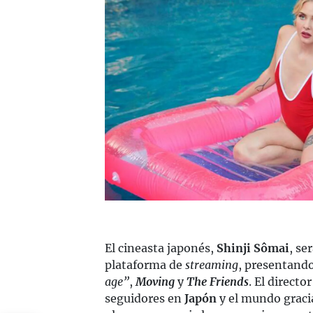
El cineasta japonés,
Shinji Sômai
, se
plataforma de
streaming
, presentando
age”
,
Moving
y
The Friends
. El direct
seguidores en
Japón
y el mundo gracia