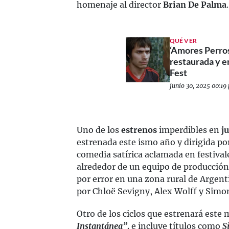
homenaje al director
Brian De Palma
.
QUÉ VER
‘Amores Perros
restaurada y 
Fest
junio 30, 2025 00:19 
Uno de los
estrenos
imperdibles en
j
estrenada este ismo año y dirigida po
comedia satírica aclamada en festiva
alrededor de un equipo de producción
por error en una zona rural de Argent
por Chloë Sevigny, Alex Wolff y Simo
Otro de los ciclos que estrenará este 
Instantánea”,
e incluye títulos como
S