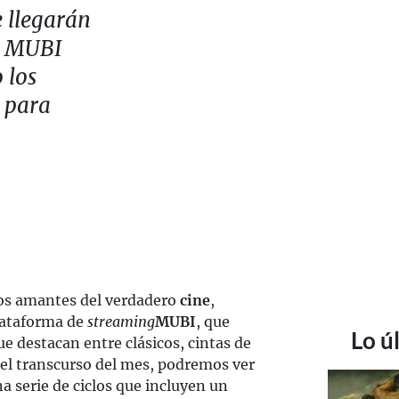
e llegarán
g MUBI
 los
s para
los amantes del verdadero
cine
,
plataforma de
streaming
MUBI
, que
Lo ú
e destacan entre clásicos, cintas de
n el transcurso del mes, podremos ver
a serie de ciclos que incluyen un