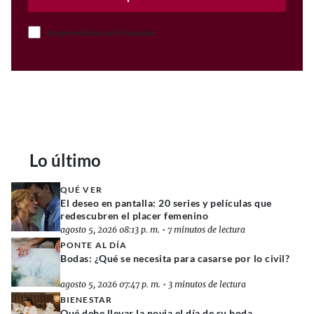
Acepto el Aviso de Privacidad
Lo último
QUÉ VER
El deseo en pantalla: 20 series y películas que
redescubren el placer femenino
agosto 5, 2026 08:13 p. m.
•
7 minutos de lectura
PONTE AL DÍA
Bodas: ¿Qué se necesita para casarse por lo civil?
agosto 5, 2026 07:47 p. m.
•
3 minutos de lectura
BIENESTAR
Qué debe llevar la novia el día de su boda