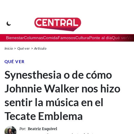
Bienestar
Columnas
Comida
Famosos
Cultura
Ponte al día
Qué ver
Via
Inicio
Qué ver
Artículo
QUÉ VER
Synesthesia o de cómo
Johnnie Walker nos hizo
sentir la música en el
Tecate Emblema
Por:
Beatriz Esquivel