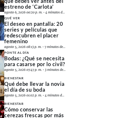
que debes ver antes del
estreno de ‘Carlota’
agosto 6, 2026 00:20 p. m.
•
4 minutos de lectura
QUÉ VER
El deseo en pantalla: 20
series y películas que
redescubren el placer
femenino
agosto 5, 2026 08:13 p. m.
•
7 minutos de lectura
PONTE AL DÍA
Bodas: ¿Qué se necesita
para casarse por lo civil?
agosto 5, 2026 07:47 p. m.
•
3 minutos de lectura
BIENESTAR
Qué debe llevar la novia
el día de su boda
agosto 5, 2026 01:02 p. m.
•
4 minutos de lectura
BIENESTAR
Cómo conservar las
cerezas frescas por más