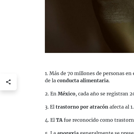
1. Más de 70 millones de personas en
de la
conducta alimentaria
.
2. En
México
, cada año se registran 2
3. El
trastorno por atracón
afecta al 
4. El
TA
fue reconocido como trastorn
5. La
anorexia
generalmente se presen