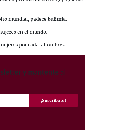
mbito mundial, padece
bulimia.
 mujeres en el mundo.
 mujeres por cada 2 hombres.
sletter y mantente al
¡Suscríbete!