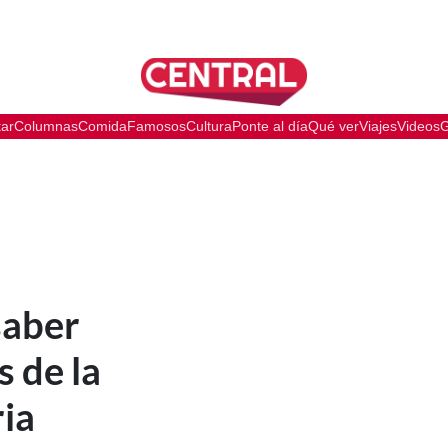
tar
Columnas
Comida
Famosos
Cultura
Ponte al día
Qué ver
Viajes
Videos
G
saber
s de la
ia