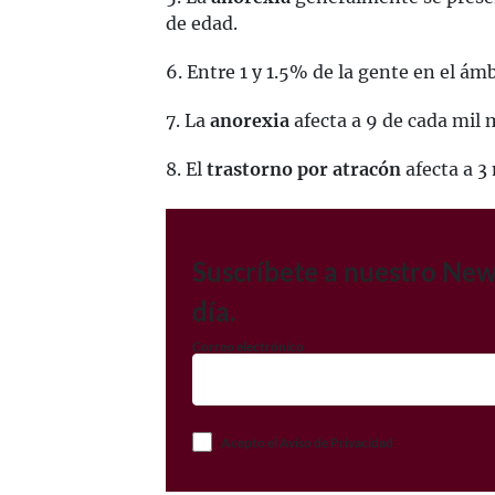
de edad.
6. Entre 1 y 1.5% de la gente en el á
7. La
anorexia
afecta a 9 de cada mil
8. El
trastorno por atracón
afecta a 3
Suscríbete a nuestro New
día.
Correo electrónico
Acepto el Aviso de Privacidad