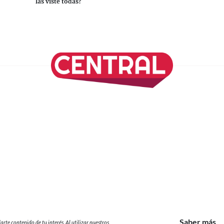
p
las viste todas?
Continuar leyendo
onomía
Viajes
Media Kit
Directorio
Saber más
 contenido de tu interés. Al utilizar nuestros