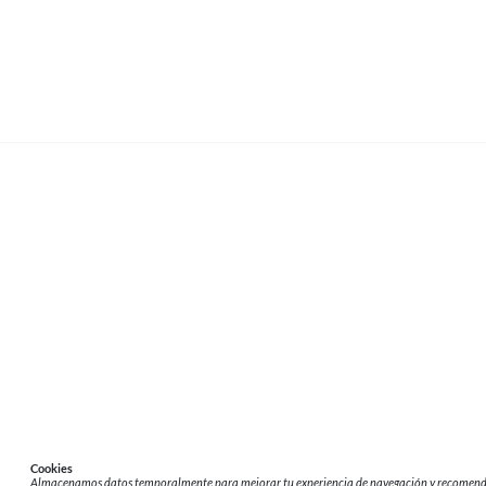
secretos de las distintas familias reales.
Continuar leyendo
REVISTA CENTRAL
Suscríbete a nuestro Newsletter
Inicio
Nuestros Columnistas
Cultura
Gastr
-
Aviso de Privacidad - Cookies/Ads
ALIADOS
ADN Noticias
TV Azteca
Grupo Salinas
Cookies
Almacenamos datos temporalmente para mejorar tu experiencia de navegación y recomendarte