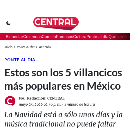
Bienestar
Columnas
Comida
Famosos
Cultura
Ponte al día
Qué ver
Via
Inicio
Ponte al día
Artículo
PONTE AL DÍA
Estos son los 5 villancicos
más populares en México
Por:
Redacción: CENTRAL
mayo 25, 2026 02:50 p. m.
•
1 minuto de lectura
La Navidad está a sólo unos días y la
música tradicional no puede faltar