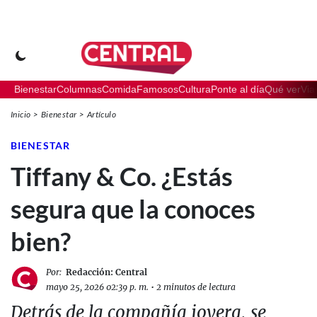
Bienestar
Columnas
Comida
Famosos
Cultura
Ponte al día
Qué ver
Via
Inicio
Bienestar
Artículo
BIENESTAR
Tiffany & Co. ¿Estás
segura que la conoces
bien?
Por:
Redacción: Central
mayo 25, 2026 02:39 p. m.
•
2 minutos de lectura
Detrás de la compañía joyera, se