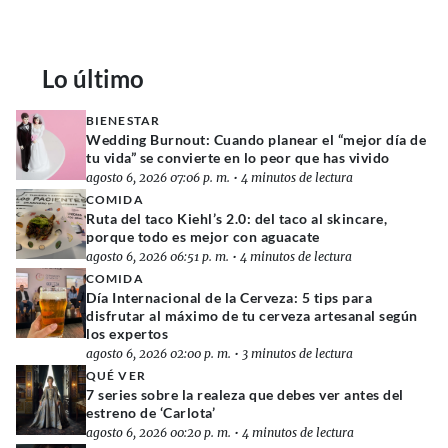
Lo último
BIENESTAR
Wedding Burnout: Cuando planear el “mejor día de
tu vida” se convierte en lo peor que has vivido
agosto 6, 2026 07:06 p. m.
•
4 minutos de lectura
COMIDA
Ruta del taco Kiehl’s 2.0: del taco al skincare,
porque todo es mejor con aguacate
agosto 6, 2026 06:51 p. m.
•
4 minutos de lectura
COMIDA
Día Internacional de la Cerveza: 5 tips para
disfrutar al máximo de tu cerveza artesanal según
los expertos
agosto 6, 2026 02:00 p. m.
•
3 minutos de lectura
QUÉ VER
7 series sobre la realeza que debes ver antes del
estreno de ‘Carlota’
agosto 6, 2026 00:20 p. m.
•
4 minutos de lectura