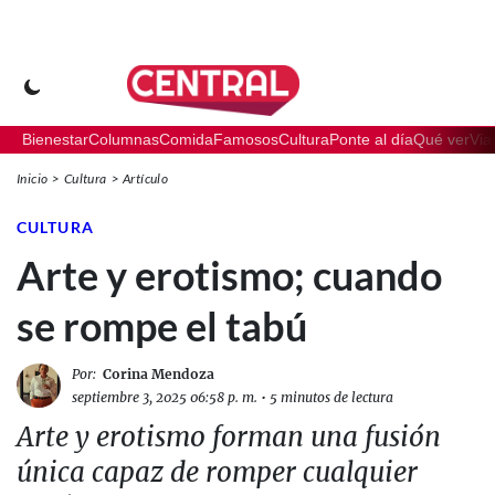
Bienestar
Columnas
Comida
Famosos
Cultura
Ponte al día
Qué ver
Via
Inicio
Cultura
Artículo
CULTURA
Arte y erotismo; cuando
se rompe el tabú
Por:
Corina Mendoza
septiembre 3, 2025 06:58 p. m.
•
5 minutos de lectura
Arte y erotismo forman una fusión
única capaz de romper cualquier