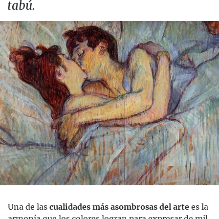
tabú.
Una de las
cualidades más asombrosas del arte
es la
armonía que los colores logran para expresar de mil